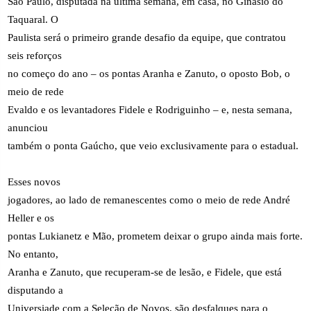
São Paulo, disputada na última semana, em casa, no Ginásio do
Taquaral. O
Paulista será o primeiro grande desafio da equipe, que contratou
seis reforços
no começo do ano – os pontas Aranha e Zanuto, o oposto Bob, o
meio de rede
Evaldo e os levantadores Fidele e Rodriguinho – e, nesta semana,
anunciou
também o ponta Gaúcho, que veio exclusivamente para o estadual.
Esses novos
jogadores, ao lado de remanescentes como o meio de rede André
Heller e os
pontas Lukianetz e Mão, prometem deixar o grupo ainda mais forte.
No entanto,
Aranha e Zanuto, que recuperam-se de lesão, e Fidele, que está
disputando a
Universiade com a Seleção de Novos, são desfalques para o