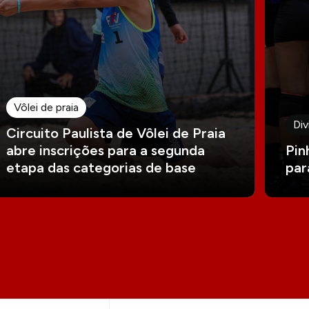
Vôlei de praia
Div
Circuito Paulista de Vôlei de Praia
abre inscrições para a segunda
Pin
etapa das categorias de base
par