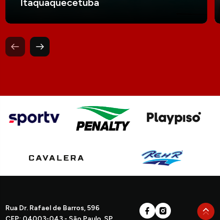
Itaquaquecetuba
Rua Dr. Rafael de Barros, 596
CEP: 04003-043 - São Paulo, SP