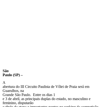
São
Paulo (SP) –
A
abertura do III Circuito Paulista de Vôlei de Praia será em
Guarulhos, na
Grande São Paulo.
Entre os dias 1
e 3 de abril, as principais duplas do estado, no masculino e
feminino, disputarão
o título da etapa e importantes pontos no ranking da competição,