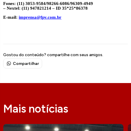
Fones: (11) 3053-9584/98266-6086/96309-4949
– Nextel: (11) 947821214 – ID 35*25*86378
E-mail:
imprensa@fpv.com.br
Gostou do conteúdo? compartilhe com seus amigos.
Compartilhar
Mais notícias