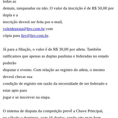
todas as
demais, ranqueadas ou não. O valor da inscrição é de R$ 50,00 por
dupla e a
inscrição deverá ser feita por e-mail,
voleidepraia@fpv.com.br
com
cópia para
fpv@fpv.com.br
.
Já para a filiação, o valor é de R$ 30,00 por atleta. Também
ratificamos que apenas as duplas paulistas e federadas no estado
poderão
disputar o evento. Com relação ao registro do atleta, o mesmo
deverá checar sua
condição de registro em razão da necessidade de ser federado e
estar apto para
jogar e se inscrever na etapa.
O sistema de disputa da competição prevê a Chave Principal,
no sábado e domingo, com 16 duplas, sendo oito mais bem