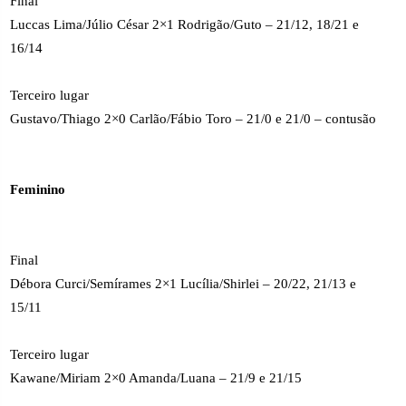
Final
Luccas Lima/Júlio César 2×1 Rodrigão/Guto – 21/12, 18/21 e
16/14
Terceiro lugar
Gustavo/Thiago 2×0 Carlão/Fábio Toro – 21/0 e 21/0 – contusão
Feminino
Final
Débora Curci/Semírames 2×1 Lucília/Shirlei – 20/22, 21/13 e
15/11
Terceiro lugar
Kawane/Miriam 2×0 Amanda/Luana – 21/9 e 21/15