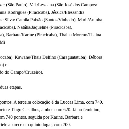
ker (São Paulo), Val /Lessiana (São José dos Campos/
la Rodrigues (Piracicaba), Jéssica/Elessandra
e Silva/ Camila Paixão (Santos/Vinhedo), Marli/Aninha
racicaba), Natália/Jaqueline (Piracicaba),
a), Barbara/Karine (Piracicaba), Thaina Moreno/Thaina
/Mi
rocaba), Kawane/Thais Delfino (Caraguatatuba), Débora
o) e
o do Campo/Cruzeiro).
 duas etapas,
ntos. A terceira colocação é da Luccas Lima, com 740,
to e Tiago Castilhos, ambos com 620. Já no feminino,
com 740 pontos, seguida por Karine, Barbara e
iele aparece em quinto lugar, com 700.