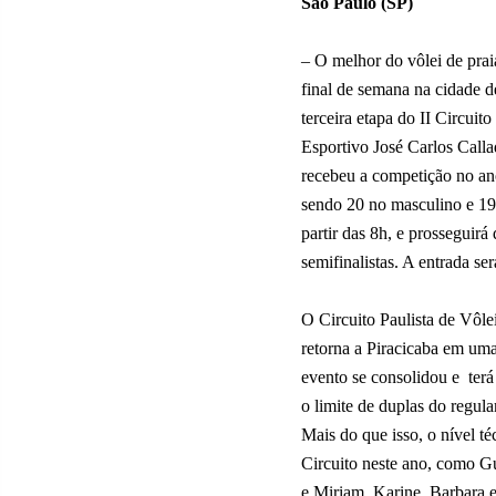
São Paulo (SP)
– O melhor do vôlei de praia
final de semana na cidade de
terceira etapa do II Circui
Esportivo José Carlos Call
recebeu a competição no ano
sendo 20 no masculino e 19
partir das 8h, e prosseguirá
semifinalistas. A entrada se
O Circuito Paulista de Vôle
retorna a Piracicaba em uma
evento se consolidou e
ter
o limite de duplas do regul
Mais do que isso, o nível t
Circuito neste ano, como Gu
e Miriam, Karine, Barbara 