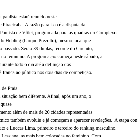
 paulista estará reunido neste
 Piracicaba. A razão para isso é a disputa da
to Paulista de Vôlei, programada para as quadras do Complexo
ado Hebling (Parque Prezotto), mesmo local que
 passado. Serão 39 duplas, recorde do Circuito,
 no feminino. A programação começa neste sábado, a
 durante todo o dia até a definição dos
rá franca ao público nos dois dias de competição.
i de Praia
 situação bem diferente. Afinal, após um ano, o
á quase
amento,além de mais de 20 cidades representadas.
écnico também evoluiu e já começam a aparecer revelações.
A etapa con
to e Luccas Lima, primeiro e terceiro do ranking masculino,
e Lessiana, as mais bem colocadas no feminino. Com