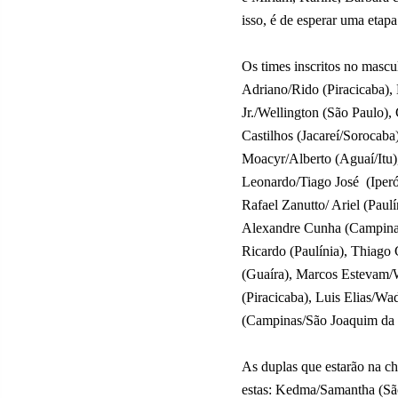
isso, é de esperar uma etap
Os times inscritos no mascu
Adriano/Rido (Piracicaba),
Jr./Wellington (São Paulo)
Castilhos (Jacareí/Sorocaba
Moacyr/Alberto (Aguaí/Itu),
Leonardo/Tiago José
(Iperó
Rafael Zanutto/ Ariel (Paul
Alexandre Cunha (Campinas
Ricardo (Paulínia), Thiago
(Guaíra), Marcos Estevam/W
(Piracicaba), Luis Elias/W
(Campinas/São Joaquim da 
As duplas que estarão na c
estas: Kedma/Samantha (São 