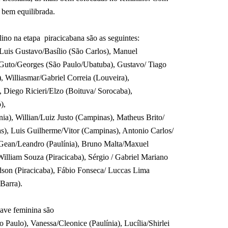
a bem equilibrada.
lino na etapa
piracicabana são as seguintes:
 Luis Gustavo/Basílio (São Carlos), Manuel
, Guto/Georges (São Paulo/Ubatuba), Gustavo/ Tiago
), Williasmar/Gabriel Correia (Louveira),
 Diego Ricieri/Elzo (Boituva/ Sorocaba),
),
ínia), Willian/Luiz Justo (Campinas), Matheus Brito/
), Luis Guilherme/Vitor (Campinas), Antonio Carlos/
 Gean/Leandro (Paulínia), Bruno Malta/Maxuel
illiam Souza (Piracicaba), Sérgio / Gabriel Mariano
adson (Piracicaba), Fábio Fonseca/ Luccas Lima
Barra).
have feminina são
Paulo), Vanessa/Cleonice (Paulínia), Lucília/Shirlei