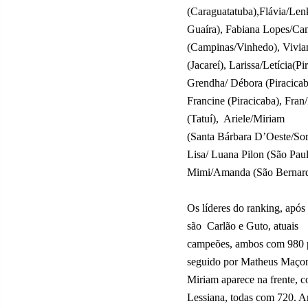
(Caraguatatuba),Flávia/Len
Guaíra), Fabiana Lopes/Cami
(Campinas/Vinhedo), Vivian
(Jacareí), Larissa/Letícia(Pi
Grendha/ Débora (Piracicab
Francine (Piracicaba), Fran
(Tatuí),
Ariele/Miriam
(Santa Bárbara D’Oeste/So
Lisa/ Luana Pilon (São Paul
Mimi/Amanda (São Bernard
Os líderes do ranking, após
são
Carlão e Guto, atuais
campeões, ambos com 980 po
seguido por Matheus Maçone
Miriam aparece na frente, 
Lessiana, todas com 720. Ar