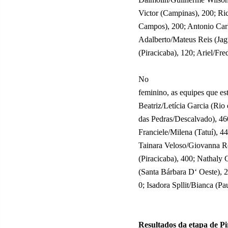
Victor (Campinas), 200; Ri
Campos), 200; Antonio Carl
Adalberto/Mateus Reis (Ja
(Piracicaba), 120; Ariel/Fre
No
feminino, as equipes que est
Beatriz/Letícia Garcia (Rio
das Pedras/Descalvado), 46
Franciele/Milena (Tatuí), 44
Tainara Veloso/Giovanna R
(Piracicaba), 400; Nathaly
(Santa Bárbara D‘ Oeste), 
0; Isadora Spllit/Bianca (Pa
Resultados da etapa de Pi