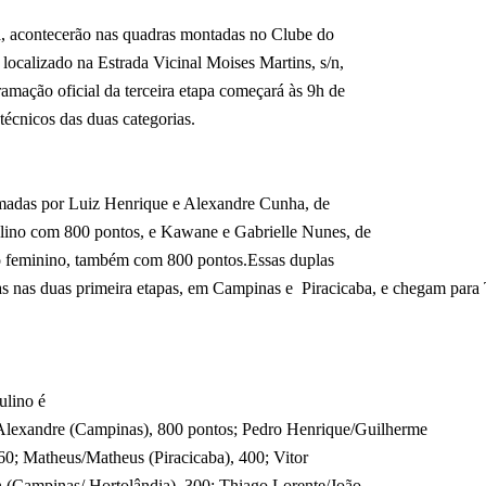
ca, acontecerão nas quadras montadas no Clube do
 localizado na Estrada Vicinal Moises Martins, s/n,
ramação oficial da terceira etapa começará às 9h de
técnicos das duas categorias.
rmadas por Luiz Henrique e Alexandre Cunha, de
lino com 800 pontos, e Kawane e Gabrielle Nunes, de
o feminino, também com 800 pontos.Essas duplas
s nas duas primeira etapas, em Campinas e
Piracicaba, e chegam para
ulino é
 Alexandre (Campinas), 800 pontos; Pedro Henrique/Guilherme
60; Matheus/Matheus (Piracicaba), 400; Vitor
 (Campinas/ Hortolândia), 300; Thiago Lorente/João