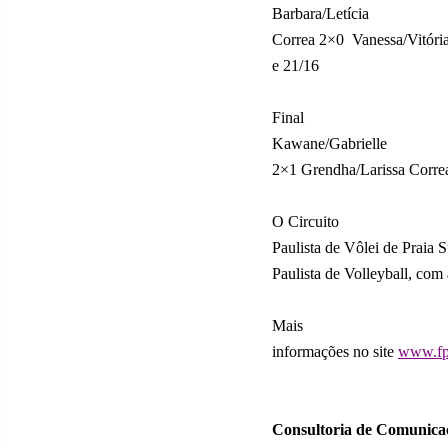
Barbara/Letícia
Correa 2×0
Vanessa/Vitóri
e 21/16
Final
Kawane/Gabrielle
2×1 Grendha/Larissa Correa
O Circuito
Paulista de Vôlei de Praia 
Paulista de Volleyball, com a
Mais
informações no site
www.fp
Consultoria de Comunica