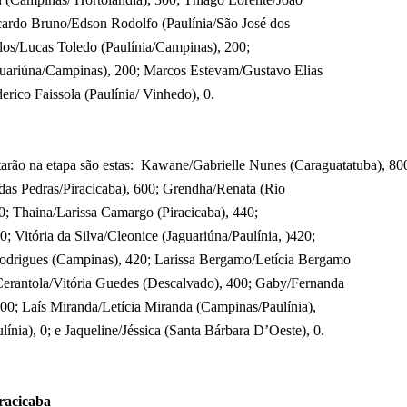
cardo Bruno/Edson Rodolfo (Paulínia/São José dos
os/Lucas Toledo (Paulínia/Campinas), 200;
guariúna/Campinas), 200; Marcos Estevam/Gustavo Elias
derico Faissola (Paulínia/ Vinhedo), 0.
arão na etapa são estas:
Kawane/Gabrielle Nunes (Caraguatatuba), 800
 das Pedras/Piracicaba), 600; Grendha/Renata (Rio
0; Thaina/Larissa Camargo (Piracicaba), 440;
0; Vitória da Silva/Cleonice (Jaguariúna/Paulínia, )420;
odrigues (Campinas), 420; Larissa Bergamo/Letícia Bergamo
 Cerantola/Vitória Guedes (Descalvado), 400; Gaby/Fernanda
200; Laís Miranda/Letícia Miranda (Campinas/Paulínia),
ulínia), 0; e Jaqueline/Jéssica (Santa Bárbara D’Oeste), 0.
racicaba