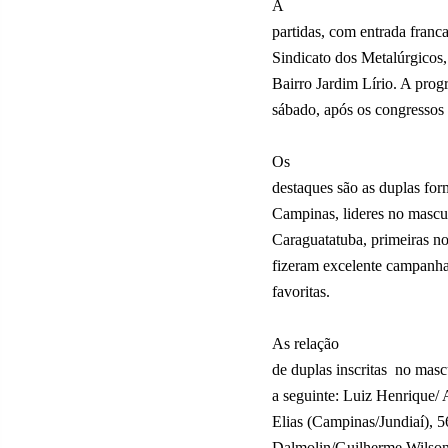
A
partidas, com entrada fran
Sindicato dos Metalúrgicos,
Bairro Jardim Lírio. A prog
sábado, após os congressos 
Os
destaques são as duplas fo
Campinas, lideres no mascu
Caraguatatuba, primeiras n
fizeram excelente campanha
favoritas.
As relação
de duplas inscritas
no masc
a seguinte: Luiz Henrique/
Elias (Campinas/Jundiaí), 5
Dalmolin/Guilherme Wilson