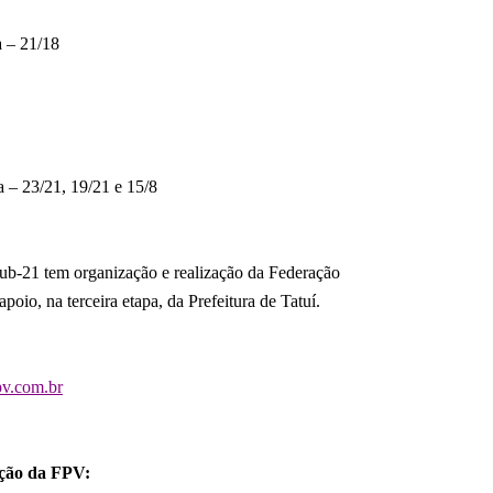
a – 21/18
 – 23/21, 19/21 e 15/8
Sub-21 tem organização e realização da Federação
poio, na terceira etapa, da Prefeitura de Tatuí.
v.com.br
ção da FPV: