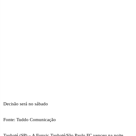
Decisão será no sábado
Fonte: Tuddo Comunicação
Taubaté (SP) – A Funvic Taubaté/São Paulo FC venceu na noite