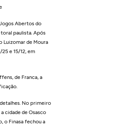
e
s Jogos Abertos do
toral paulista. Após
ico Luizomar de Moura
9/25 e 15/12, em
fens, de Franca, a
ficação.
 detalhes. No primeiro
a a cidade de Osasco
, o Finasa fechou a