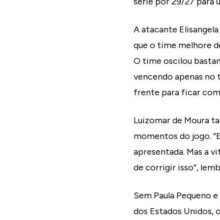
série por 29/27 para
A atacante Elisangela
que o time melhore d
O time oscilou bastan
vencendo apenas no t
frente para ficar com 
Luizomar de Moura t
momentos do jogo. “E
apresentada. Mas a vi
de corrigir isso”, lem
Sem Paula Pequeno e N
dos Estados Unidos, 