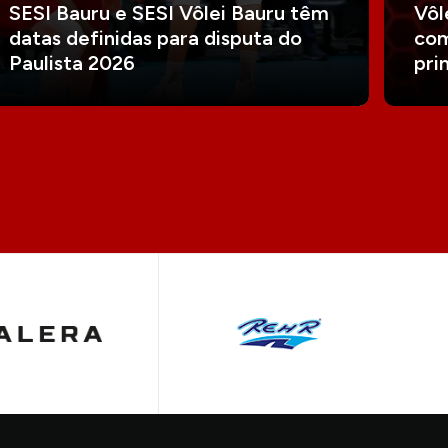
SESI Bauru e SESI Vôlei Bauru têm
Vôl
datas definidas para disputa do
com
Paulista 2026
pri