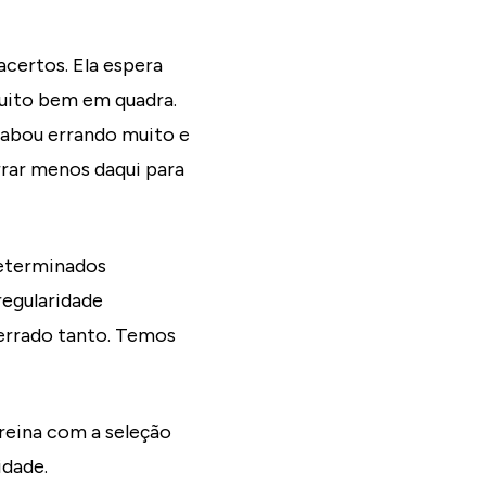
acertos. Ela espera
muito bem em quadra.
acabou errando muito e
rrar menos daqui para
eterminados
egularidade
 errado tanto. Temos
treina com a seleção
idade.