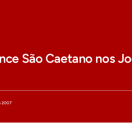
ence São Caetano nos J
e 2007