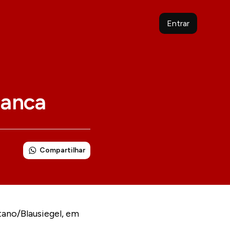
Entrar
ranca
Compartilhar
tano/Blausiegel, em