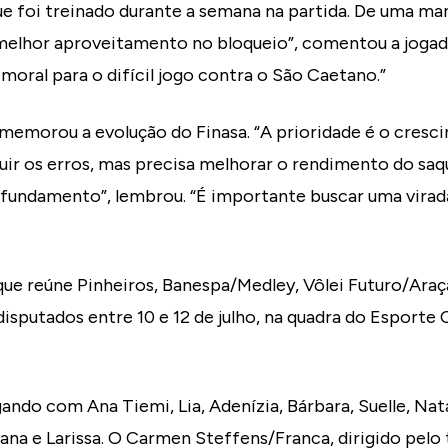
ue foi treinado durante a semana na partida. De uma mane
melhor aproveitamento no bloqueio”, comentou a jogad
 moral para o difícil jogo contra o São Caetano.”
morou a evolução do Finasa. “A prioridade é o crescim
uir os erros, mas precisa melhorar o rendimento do sa
 fundamento”, lembrou. “É importante buscar uma virad
que reúne Pinheiros, Banespa/Medley, Vôlei Futuro/Araç
isputados entre 10 e 12 de julho, na quadra do Esporte 
ndo com Ana Tiemi, Lia, Adenízia, Bárbara, Suelle, Natál
na e Larissa. O Carmen Steffens/Franca, dirigido pelo 