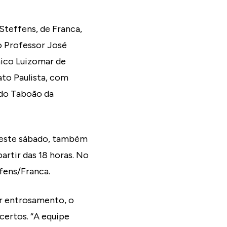
Steffens, de Franca,
io Professor José
nico Luizomar de
to Paulista, com
 do Taboão da
a neste sábado, também
artir das 18 horas. No
fens/Franca.
r entrosamento, o
certos. “A equipe