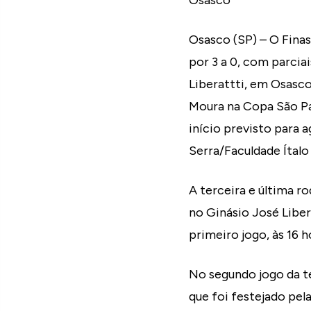
Osasco
Osasco (SP) – O Finas
por 3 a 0, com parcia
Liberattti, em Osasco
Moura na Copa São Pa
início previsto para 
Serra/Faculdade Ítalo 
A terceira e última r
no Ginásio José Liber
primeiro jogo, às 16 
No segundo jogo da 
que foi festejado pel