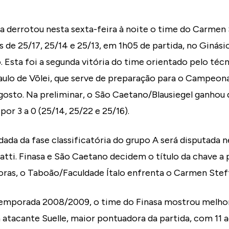
a derrotou nesta sexta-feira à noite o time do Carmen 
is de 25/17, 25/14 e 25/13, em 1h05 de partida, no Ginás
. Esta foi a segunda vitória do time orientado pelo téc
ulo de Vôlei, que serve de preparação para o Campeona
agosto. Na preliminar, o São Caetano/Blausiegel ganhou
por 3 a 0 (25/14, 25/22 e 25/16).
odada da fase classificatória do grupo A será disputad
atti. Finasa e São Caetano decidem o título da chave a p
horas, o Taboão/Faculdade Ítalo enfrenta o Carmen Stef
temporada 2008/2009, o time do Finasa mostrou melho
a atacante Suelle, maior pontuadora da partida, com 11 a