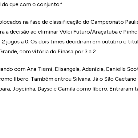
l do que com o conjunto.”
locados na fase de classificação do Campeonato Paulis
 a decisão ao eliminar Vôlei Futuro/Araçatuba e Pinhei
2 jogos a 0. Os dois times decidiram em outubro o tít
Grande, com vitória do Finasa por 3 a 2.
ndo com Ana Tiemi, Elisangela, Adenízia, Danielle Scot
 como líbero. Também entrou Silvana. Já o São Caetan
árbara, Joycinha, Dayse e Camila como líbero. Entraram