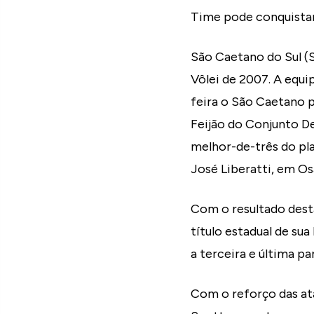
Time pode conquistar
São Caetano do Sul (
Vôlei de 2007. A equi
feira o São Caetano p
Feijão do Conjunto D
melhor-de-três do pla
José Liberatti, em O
Com o resultado desta
título estadual de sua
a terceira e última p
Com o reforço das at