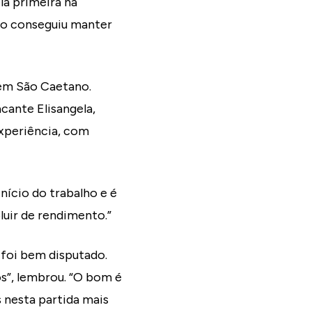
a primeira na
ão conseguiu manter
em São Caetano.
cante Elisangela,
experiência, com
ício do trabalho e é
luir de rendimento.”
 foi bem disputado.
s”, lembrou. “O bom é
 nesta partida mais