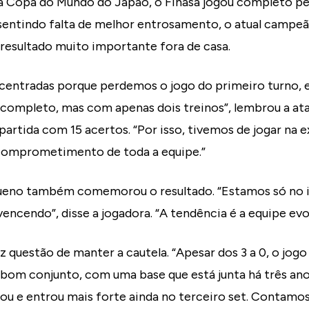
a Copa do Mundo do Japão, o Finasa jogou completo pel
entindo falta de melhor entrosamento, o atual campe
resultado muito importante fora de casa.
entradas porque perdemos o jogo do primeiro turno, 
ompleto, mas com apenas dois treinos”, lembrou a ata
artida com 15 acertos. “Por isso, tivemos de jogar na 
comprometimento de toda a equipe.”
ueno também comemorou o resultado. “Estamos só no in
cendo”, disse a jogadora. “A tendência é a equipe evo
 questão de manter a cautela. “Apesar dos 3 a 0, o jogo
om conjunto, com uma base que está junta há três ano
xou e entrou mais forte ainda no terceiro set. Contamos