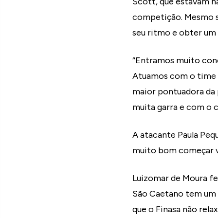
Scott, que estavam n
competição. Mesmo s
seu ritmo e obter um 
“Entramos muito conc
Atuamos com o time c
maior pontuadora da p
muita garra e com o 
A atacante Paula Peq
muito bom começar ven
Luizomar de Moura fez
São Caetano tem um b
que o Finasa não rela