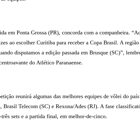
scida em Ponta Grossa (PR), concorda com a companheira. “A
zes ao escolher Curitiba para receber a Copa Brasil. A região
uando disputamos a edição passada em Brusque (SC)”, lembro
-centroavante do Atlético Paranaense.
etição reunirá algumas das melhores equipes de vôlei do paí
, Brasil Telecom (SC) e Rexona/Ades (RJ). A fase classificató
rês sets e a partida final, em melhor-de-cinco.