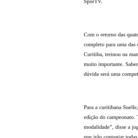
SporTV.
Com o retorno das quatr
completo para uma das c
Curitiba, treinou na ma
muito importante. Sabe
dúvida será uma competi
Para a curitibana Suelle
edição do campeonato. T
modalidade”, disse a jo
que irão contagiar todas