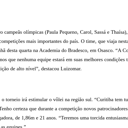
o campeãs olímpicas (Paula Pequeno, Carol, Sassá e Thaísa), 
ompetições mais importantes do país. O time, que viaja nesta
nhã desta quarta na Academia do Bradesco, em Osasco. “A Co
mos que nenhuma equipe estará em suas melhores condições 
ção de alto nível”, destacou Luizomar.
, o torneio irá estimular o vôlei na região sul. “Curitiba tem t
enho certeza que durante a competição novos patrocinadores i
gadora, de 1,86m e 21 anos. “Teremos uma torcida entusiasm
 as equipes.”