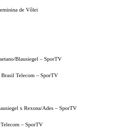
Feminina de Vôlei
aetano/Blausiegel – SporTV
 Brasil Telecom – SporTV
lausiegel x Rexona/Ades – SporTV
l Telecom – SporTV