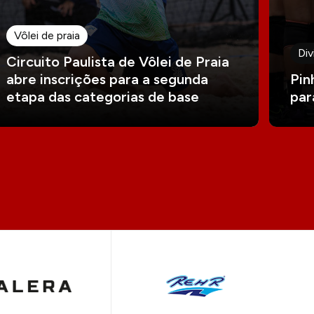
Vôlei de praia
Div
Circuito Paulista de Vôlei de Praia
abre inscrições para a segunda
Pin
etapa das categorias de base
par