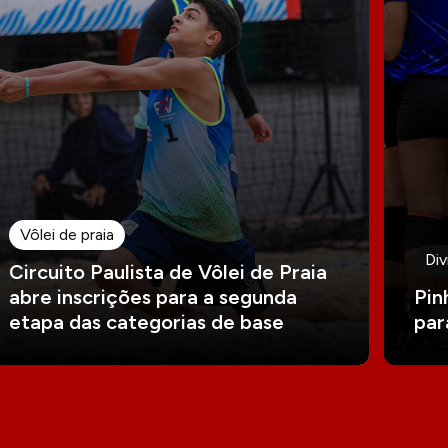
Vôlei de praia
Div
Circuito Paulista de Vôlei de Praia
abre inscrições para a segunda
Pin
etapa das categorias de base
par