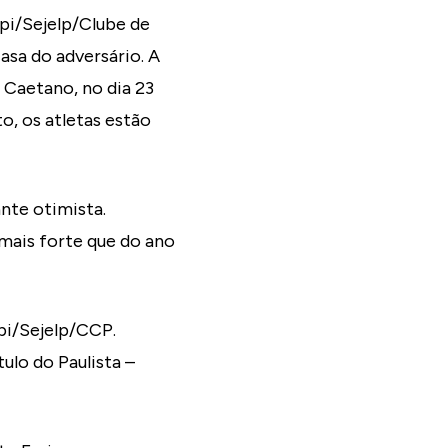
pi/Sejelp/Clube de
asa do adversário. A
o Caetano, no dia 23
o, os atletas estão
nte otimista.
mais forte que do ano
pi/Sejelp/CCP.
ulo do Paulista –