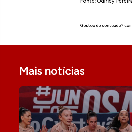
Fonte: Odirley Pereir
Gostou do conteúdo? comp
Mais notícias