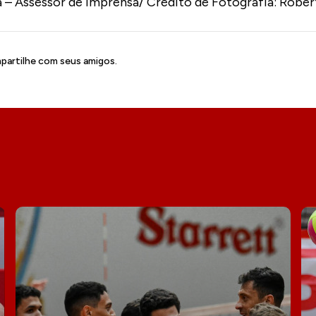
a – Assessor de Imprensa/ Crédito de Fotografia: Rober
artilhe com seus amigos.