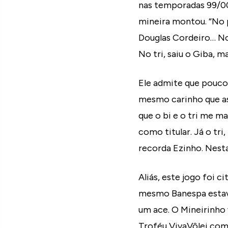
nas temporadas 99/00,
mineira montou. “No 
Douglas Cordeiro… No
No tri, saiu o Giba, m
Ele admite que pouco
mesmo carinho que as
que o bi e o tri me m
como titular. Já o tr
recorda Ezinho. Nesta
Aliás, este jogo foi 
mesmo Banespa estava 
um ace. O Mineirinho 
Troféu VivaVôlei como