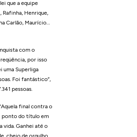
ei que a equipe
 Rafinha, Henrique,
ha Carlão, Maurício…
onquista com o
reqüência, por isso
ei uma Superliga
oas. Foi fantástico”,
.341 pessoas.
“Aquela final contra o
o ponto do título em
 vida. Ganhei até o
e, cheio de orgulho.