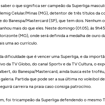
 saber o que significa ser campeão da Superliga mascul
lemig Celular/Minas (MG), detentor de três títulos da 
e do Banespa/Mastercard (SP), que tem dois. Nenhum o
anhou mais do que eles. Neste domingo (01.05), às 9h45
Horizonte (MG), onde será definida a medalha de ouro d
is uma ao currículo.
 da dificuldade que é vencer uma Superliga, e da importâ
ivo da TV Globo, do canal Sportv e da TV Cultura, o exp
bert, do Banespa/Mastercard, ainda busca este troféu
aleria. Partida que pode ser a sua última no voleibol de 
eguirá carreira na praia caso consiga patrocínio.
90m, foi tricampeão da Superliga defendendo o mesmo T