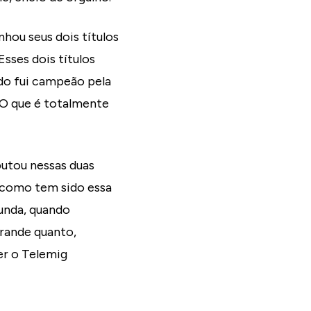
nhou seus dois títulos
sses dois títulos
ndo fui campeão pela
 O que é totalmente
putou nessas duas
 como tem sido essa
gunda, quando
grande quanto,
er o Telemig