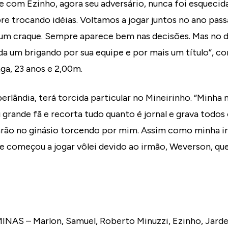
 com Ezinho, agora seu adversário, nunca foi esquecid
e trocando idéias. Voltamos a jogar juntos no ano pass
 um craque. Sempre aparece bem nas decisões. Mas no
da um brigando por sua equipe e por mais um título”, c
nga, 23 anos e 2,00m.
erlândia, terá torcida particular no Mineirinho. “Minha 
u grande fã e recorta tudo quanto é jornal e grava todo
tarão no ginásio torcendo por mim. Assim como minha ir
e começou a jogar vôlei devido ao irmão, Weverson, qu
S – Marlon, Samuel, Roberto Minuzzi, Ezinho, Jardel 