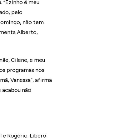
a. “Ezinho é meu
ado, pelo
 domingo, não tem
omenta Alberto,
mãe, Cilene, e meu
s os programas nos
mã, Vanessa”, afirma
e acabou não
e Rogério. Líbero: