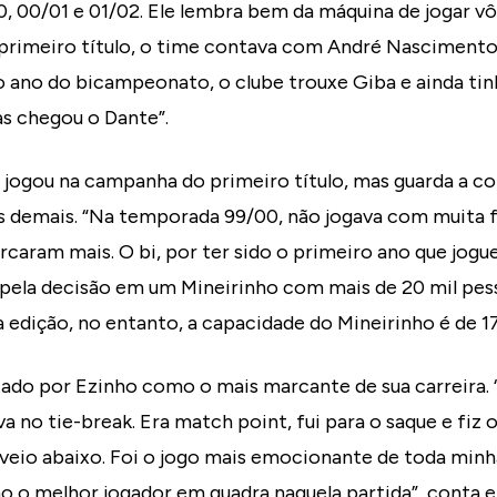
 00/01 e 01/02. Ele lembra bem da máquina de jogar vôl
primeiro título, o time contava com André Nascimento,
 ano do bicampeonato, o clube trouxe Giba e ainda tin
as chegou o Dante”.
 jogou na campanha do primeiro título, mas guarda a c
 demais. “Na temporada 99/00, não jogava com muita f
arcaram mais. O bi, por ter sido o primeiro ano que jogu
i, pela decisão em um Mineirinho com mais de 20 mil pess
 edição, no entanto, a capacidade do Mineirinho é de 17
citado por Ezinho como o mais marcante de sua carreira. 
no tie-break. Era match point, fui para o saque e fiz 
veio abaixo. Foi o jogo mais emocionante de toda minha
 o melhor jogador em quadra naquela partida”, conta el