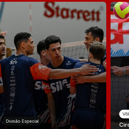
Vôl
Divisão Especial
Cir