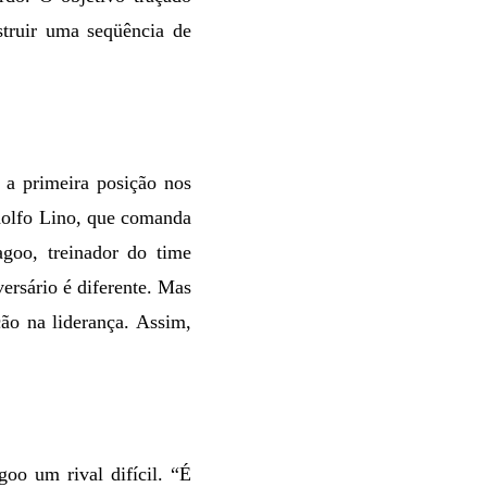
struir uma seqüência de
 a primeira posição nos
odolfo Lino, que comanda
goo, treinador do time
ersário é diferente. Mas
ção na liderança. Assim,
oo um rival difícil. “É