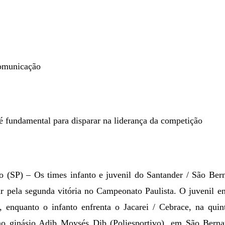
omunicação
 fundamental para disparar na liderança da competição
(SP) – Os times infanto e juvenil do Santander / São Ber
r pela segunda vitória no Campeonato Paulista. O juvenil e
h, enquanto o infanto enfrenta o Jacarei / Cebrace, na qui
no ginásio Adib Moysés Dib (Poliesportivo),
em São Berna