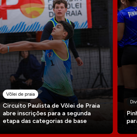
Vôlei de praia
Div
Circuito Paulista de Vôlei de Praia
abre inscrições para a segunda
Pin
etapa das categorias de base
par