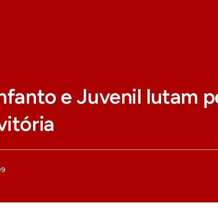
nfanto e Juvenil lutam p
itória
09