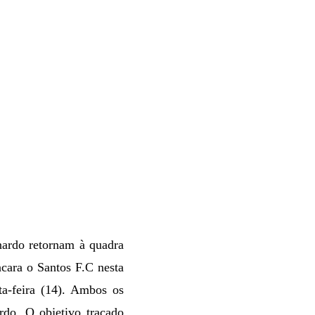
nardo retornam à quadra
ncara o Santos F.C nesta
nta-feira (14). Ambos os
rdo. O
objetivo traçado