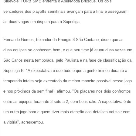
Bluevolei FURB SME enfrenta o Abel/Moda Brusque. Os dois
vencedores dos playoffs semifinais avançam para a final e asseguram
as duas vagas em disputa para a Superliga.
Fernando Gomes, treinador da Energis 8 São Caetano, disse que as
duas equipes se conhecem bem, e que seu time já atuou duas vezes em
São Carlos nesta temporada, pelo Paulista e na fase de classificação da
Superliga B. "A expectativa é que tudo o que a gente treinou durante a
temporada inteira seja executado da melhor maneira possível nesse jogo
e nos próximos da semifinal", afirmou. "Os placares nos dois confrontos
entre as equipes foram de 3 sets a 2, com bons ralis. A expectativa é de
um outro jogo bom e quem tiver mais atenção aos detalhes vai sair com
a vitória", acrescentou.