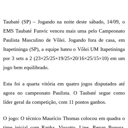
Taubaté (SP) – Jogando na noite deste sábado, 14/09, o
EMS Taubaté Funvic venceu mais uma pelo Campeonato
Paulista Masculino de Vôlei. Jogando fora de casa, em
Itapetininga (SP), a equipe bateu o Vôlei UM Itapetininga
por 3 sets a 2 (23×25/25×19/25×20/16×25/15×10) em um
jogo bem equilibrado.
Esta foi a quarta vitória em quatro jogos disputados até
agora no campeonato Paulista. O Taubaté segue como
líder geral da competição, com 11 pontos ganhos.
O jogo: O técnico Maurício Thomas colocou em quadra o
time inicial com Rapha, Vissotto, Lipe, Renan Bonora,