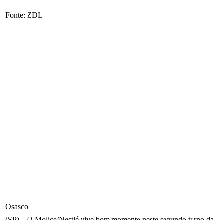
Fonte: ZDL
Osasco
(SP) – O Molico/Nestlé vive bom momento neste segundo turno da