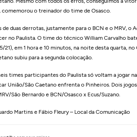
tano. Mesmo com todos os erros, conseguimos a vitóri
, comemorou o treinador do time de Osasco.
 de duas derrotas, justamente para o BCN e o MRV, o 
er no Paulista. O time do técnico William Carvalho ba
25/21), em 1 hora e 10 minutos, na noite desta quarta, no
tano subiu para a segunda colocação.
eis times participantes do Paulista só voltam a jogar n
úcar União/São Caetano enfrenta o Pinheiros. Dois jogos
 MRV/São Bernardo e BCN/Osasco x Ecus/Suzano.
uardo Martins e Fábio Fleury – Local da Comunicação