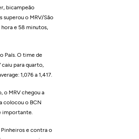
der, bicampeão
mas superou o MRV/São
1 hora e 58 minutos,
o País. O time de
caiu para quarto,
erage: 1,076 a 1,417.
to, o MRV chegou a
ana colocou o BCN
e importante.
 Pinheiros e contra o