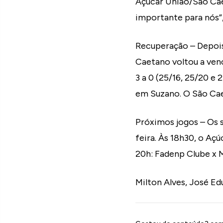
Açúcar União/São Cae
importante para nós”
Recuperação – Depois
Caetano voltou a venc
3 a 0 (25/16, 25/20 e 
em Suzano. O São Cae
Próximos jogos – Os s
feira. Às 18h30, o Aç
20h: Fadenp Clube x
Milton Alves, José Ed