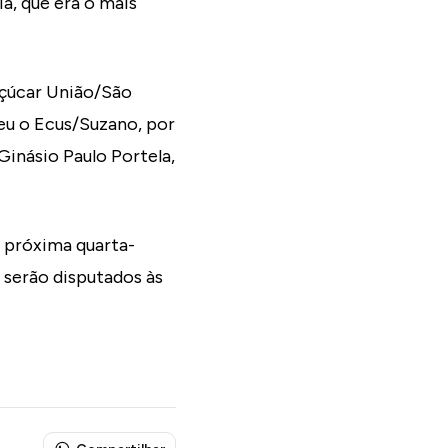
a, que era o mais
Açúcar União/São
teu o Ecus/Suzano, por
 Ginásio Paulo Portela,
a próxima quarta-
 serão disputados às