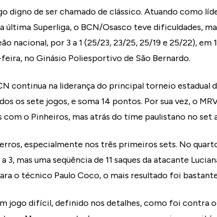
ogo digno de ser chamado de clássico. Atuando como lí
da última Superliga, o BCN/Osasco teve dificuldades, 
o nacional, por 3 a 1 (25/23, 23/25, 25/19 e 25/22), em 
-feira, no Ginásio Poliesportivo de São Bernardo.
N continua na liderança do principal torneio estadual d
s os sete jogos, e soma 14 pontos. Por sua vez, o MRV 
com o Pinheiros, mas atrás do time paulistano no set av
 erros, especialmente nos três primeiros sets. No quar
2 a 3, mas uma seqüência de 11 saques da atacante Luci
ra o técnico Paulo Coco, o mais resultado foi bastant
m jogo difícil, definido nos detalhes, como foi contra o