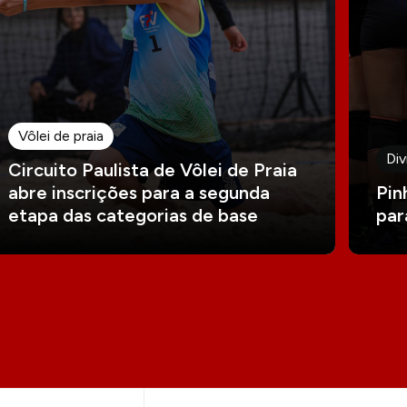
Vôlei de praia
Div
Circuito Paulista de Vôlei de Praia
abre inscrições para a segunda
Pin
etapa das categorias de base
par