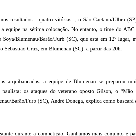
os resultados – quatro vitórias -, o São Caetano/Ulbra (SP)
a equipe na sétima colocação. No entanto, o time do ABC pa
o Soya/Blumenau/Barão/Furb (SC), que está em 12º lugar, 
sio Sebastião Cruz, em Blumenau (SC), a partir das 20h.
as arquibancadas, a equipe de Blumenau se preparou muit
 paulista: os ataques do veterano oposto Gilson, o “Mão 
enau/Barão/Furb (SC), André Donega, explica como buscará a
stante durante a competição. Ganhamos mais conjunto e pa