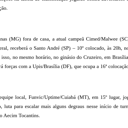
ção.
nas (MG) fora de casa, a atual campeã Cimed/Malwee (SC
geral, receberá o Santo André (SP) – 10º colocado, às 20h, 
isso, no mesmo horário, no ginásio do Cruzeiro, em Brasíli
rá forças com a Upis/Brasília (DF), que ocupa a 16ª colocaçã
equipe local, Funvic/Uptime/Cuiabá (MT), em 15º lugar, jog
, luta para escalar mais alguns degraus nesse início de tu
sio Aecim Tocantins.