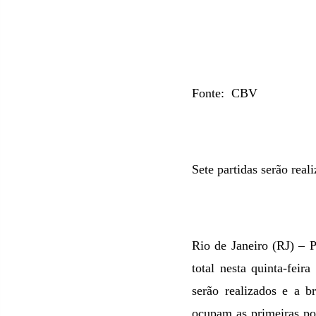
Fonte:
CBV
Sete partidas serão real
Rio de Janeiro (RJ) – 
total nesta quinta-feir
serão realizados e a b
ocupam as primeiras pos