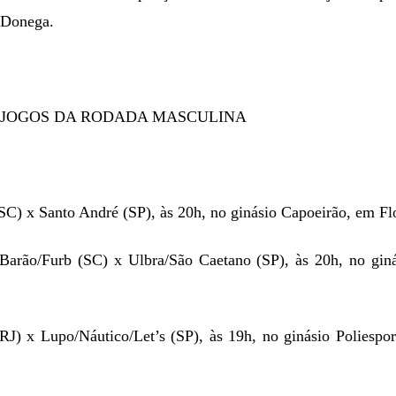
 Donega.
 JOGOS DA RODADA MASCULINA
C) x Santo André (SP), às 20h, no ginásio Capoeirão, em Flo
arão/Furb (SC) x Ulbra/São Caetano (SP), às 20h, no giná
RJ) x Lupo/Náutico/Let’s (SP), às 19h, no ginásio Poliespo