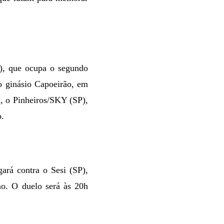
), que ocupa o segundo
no ginásio Capoeirão,
em
a, o Pinheiros/SKY (SP),
o.
ará contra o Sesi (SP),
rno. O duelo será às 20h