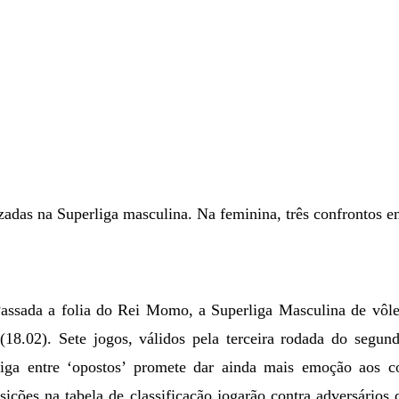
izadas na Superliga masculina. Na feminina, três confrontos e
Passada a folia do Rei Momo, a Superliga Masculina de vôle
a (18.02). Sete jogos, válidos pela terceira rodada do segu
riga entre ‘opostos’ promete dar ainda mais emoção aos c
ições na tabela de classificação jogarão contra adversários