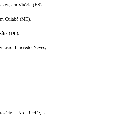
eves, em Vitória (ES).
 em Cuiabá (MT).
ília (DF).
inásio Tancredo Neves,
a-feira. No Recife, a