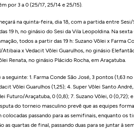
 por 3 a 0 (25/17, 25/14 e 25/15).
çará na quinta-feira, dia 18, com a partida entre Sesi/
das 19 h, no ginásio do Sesi da Vila Leopoldina. Na sexta 
ação, todos a partir das 19 h: Suzano Vôlei x Farma C
Atibaia x Vedacit Vôlei Guarulhos, no ginásio Elefantão
lei Renata, no ginásio Plácido Rocha, em Araçatuba.
é a seguinte: 1. Farma Conde São José, 3 pontos (1,63 no
Vedacit Vôlei Guarulhos (1,25); 4. Super Vôlei Santo André,
lei Futuro/Araçatuba, 0 (0,8); 7. Suzano Vôlei, 0 (0,72); 
disputa do torneio masculino prevê que as equipes form
 colocadas passando para as semifinais, enquanto os t
o as quartas de final, passando duas para se juntar à sem