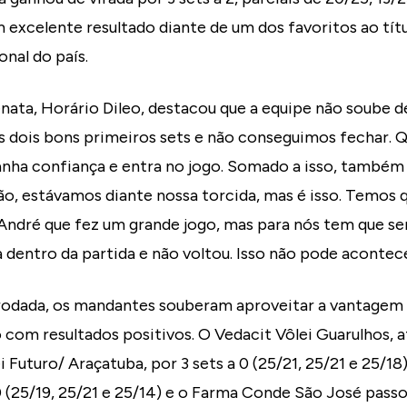
 excelente resultado diante de um dos favoritos ao tít
onal do país.
nata, Horário Dileo, destacou que a equipe não soube de
s dois bons primeiros sets e não conseguimos fechar. 
ganha confiança e entra no jogo. Somado a isso, també
o, estávamos diante nossa torcida, mas é isso. Temos q
André que fez um grande jogo, mas para nós tem que ser
dentro da partida e não voltou. Isso não pode acontecer
rodada, os mandantes souberam aproveitar a vantagem 
com resultados positivos. O Vedacit Vôlei Guarulhos, 
i Futuro/ Araçatuba, por 3 sets a 0 (25/21, 25/21 e 25/1
0 (25/19, 25/21 e 25/14) e o Farma Conde São José pass