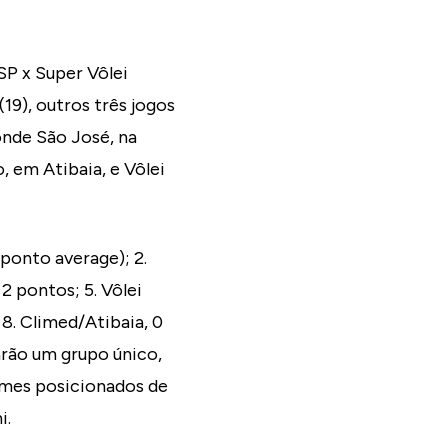
SP x Super Vôlei
(19), outros três jogos
onde São José, na
, em Atibaia, e Vôlei
 ponto average); 2.
 2 pontos; 5. Vôlei
e 8. Climed/Atibaia, 0
arão um grupo único,
imes posicionados de
i.