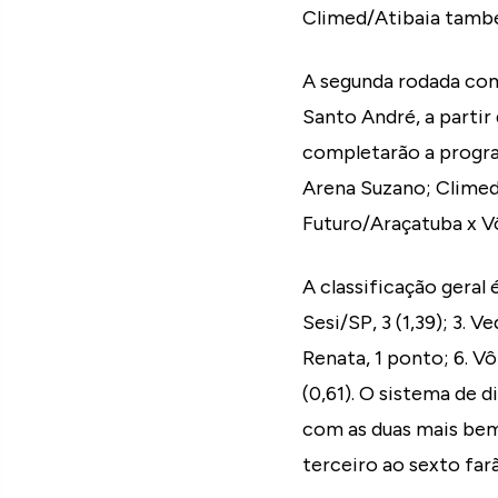
Climed/Atibaia também
A segunda rodada come
Santo André, a partir 
completarão a program
Arena Suzano; Climed/
Futuro/Araçatuba x Vô
A classificação geral 
Sesi/SP, 3 (1,39); 3. 
Renata, 1 ponto; 6. Vô
(0,61). O sistema de 
com as duas mais bem
terceiro ao sexto farã