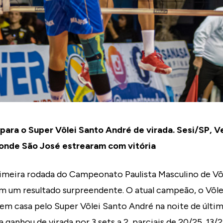
para o Super Vôlei Santo André de virada. Sesi/SP, V
onde São José estrearam com vitória
imeira rodada do Campeonato Paulista Masculino de Vôl
 um resultado surpreendente. O atual campeão, o Vôle
em casa pelo Super Vôlei Santo André na noite de última
ganhou de virada por 3 sets a 2, parciais de 20/25, 13/2