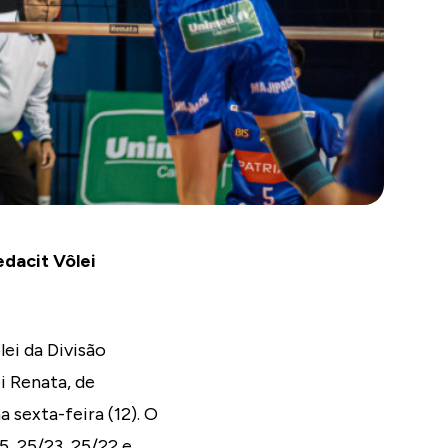
edacit Vôlei
ei da Divisão
i Renata, de
 sexta-feira (12). O
5, 25/23, 25/22 e