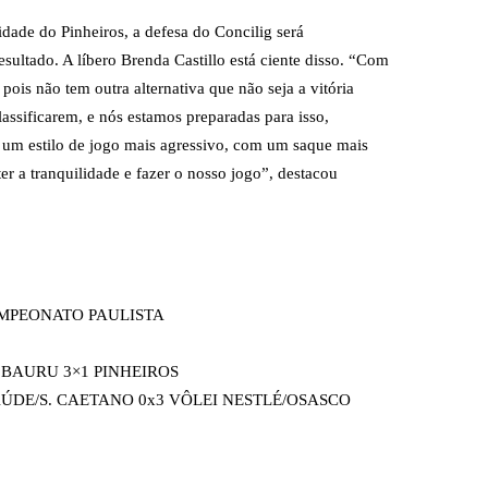
idade do Pinheiros, a defesa do Concilig será
ultado. A líbero Brenda Castillo está ciente disso. “Com
 pois não tem outra alternativa que não seja a vitória
lassificarem, e nós estamos preparadas para isso,
 um estilo de jogo mais agressivo, com um saque mais
ter a tranquilidade e fazer o nosso jogo”, destacou
AMPEONATO PAULISTA
I BAURU 3×1 PINHEIROS
SAÚDE/S. CAETANO 0x3 VÔLEI NESTLÉ/OSASCO