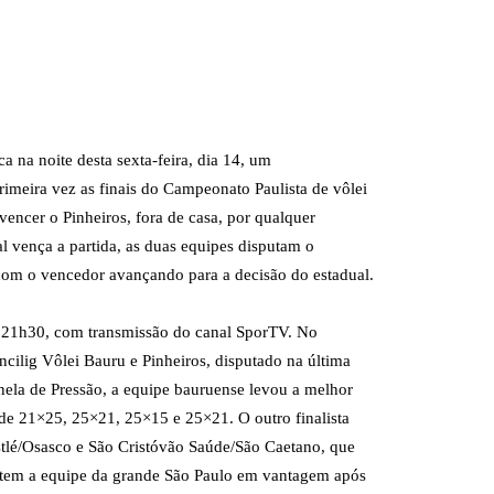
a na noite desta sexta-feira, dia 14, um
 primeira vez as finais do Campeonato Paulista de vôlei
 vencer o Pinheiros, fora de casa, por qualquer
al vença a partida, as duas equipes disputam o
com o vencedor avançando para a decisão do estadual.
a 21h30, com transmissão do canal SporTV. No
ncilig Vôlei Bauru e Pinheiros, disputado na última
nela de Pressão, a equipe bauruense levou a melhor
s de 21×25, 25×21, 25×15 e 25×21. O outro finalista
stlé/Osasco e São Cristóvão Saúde/São Caetano, que
 tem a equipe da grande São Paulo em vantagem após