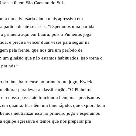
3 sets a 0, em São Caetano do Sul.
era um adversário ainda mais agressivo em
a partida de até seis sets. “Esperamos uma partida
i a primeira aqui em Bauru, pois o Pinheiros joga
cida, e precisa vencer duas vezes para seguir na
em pela frente, que nos tira um período de
 um ginásio que não estamos habituados, isso torna o
 pra nós.”
o do time bauruense no primeiro no jogo, Kwiek
melhorar para levar a classificação. “O Pinheiros
 e o nosso passe até funcionou bem, mas precisamos
 em quadra. Elas têm um time rápido, que explora bem
ubemos neutralizar isso no primeiro jogo e esperamos
a equipe agressiva e temos que nos preparar pra