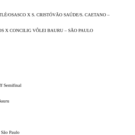
ESTLÉ/OSASCO X S. CRISTÓVÃO SAÚDE/S. CAETANO –
IROS X CONCILIG VÔLEI BAURU – SÃO PAULO
f Semifinal
Bauru
 São Paulo