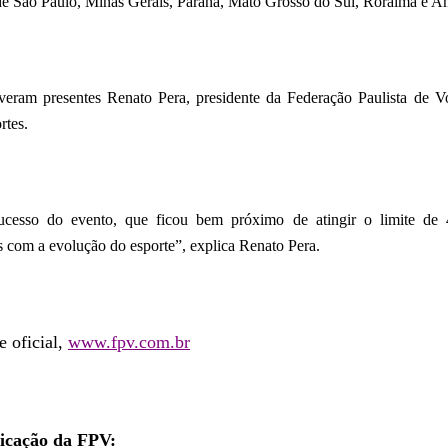
 de São Paulo, Minas Gerais, Paraná, Mato Grosso do Sul, Roraima e 
veram presentes Renato Pera, presidente da Federação Paulista de Vo
rtes.
cesso do evento, que ficou bem próximo de atingir o limite de 4
s com a evolução do esporte”, explica Renato Pera.
e oficial,
www.fpv.com.br
icação da FPV: