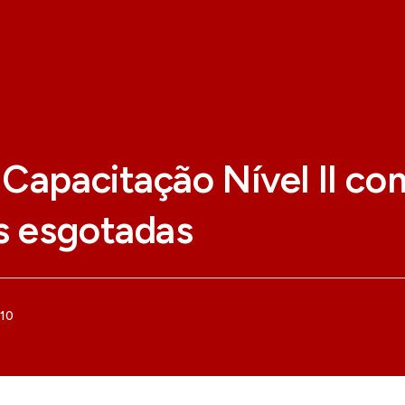
Capacitação Nível II co
s esgotadas
010