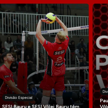
Div
Divisão Especial
Pau
SESI Bauru e SESI Vôlei Bauru têm
Vôl