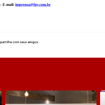
 – E-mail:
imprensa@fpv.com.br
artilhe com seus amigos.