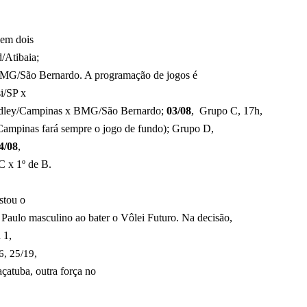
 em dois
d/Atibaia;
MG/São Bernardo. A programação de jogos é
i/SP x
edley/Campinas x BMG/São Bernardo;
03/08
,
Grupo C, 17h,
Campinas fará sempre o jogo de fundo); Grupo D,
4/08
,
C x 1º de B.
stou o
Paulo masculino ao bater o Vôlei Futuro. Na decisão,
 1,
6, 25/19,
açatuba, outra força no