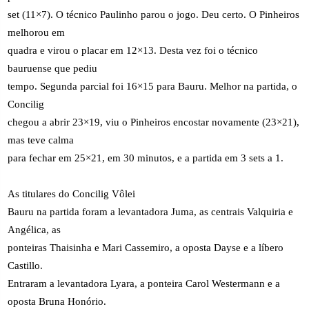
set (11×7). O técnico Paulinho parou o jogo. Deu certo. O Pinheiros
melhorou em
quadra e virou o placar em 12×13. Desta vez foi o técnico
bauruense que pediu
tempo. Segunda parcial foi 16×15 para Bauru. Melhor na partida, o
Concilig
chegou a abrir 23×19, viu o Pinheiros encostar novamente (23×21),
mas teve calma
para fechar em 25×21, em 30 minutos, e a partida em 3 sets a 1.
As titulares do Concilig Vôlei
Bauru na partida foram a levantadora Juma, as centrais Valquiria e
Angélica, as
ponteiras Thaisinha e Mari Cassemiro, a oposta Dayse e a líbero
Castillo.
Entraram a levantadora Lyara, a ponteira Carol Westermann e a
oposta Bruna Honório.