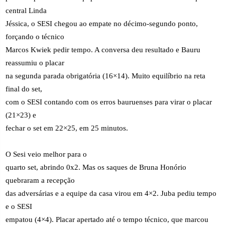
central Linda
Jéssica, o SESI chegou ao empate no décimo-segundo ponto,
forçando o técnico
Marcos Kwiek pedir tempo. A conversa deu resultado e Bauru
reassumiu o placar
na segunda parada obrigatória (16×14). Muito equilíbrio na reta
final do set,
com o SESI contando com os erros bauruenses para virar o placar
(21×23) e
fechar o set em 22×25, em 25 minutos.
O Sesi veio melhor para o
quarto set, abrindo 0x2. Mas os saques de Bruna Honório
quebraram a recepção
das adversárias e a equipe da casa virou em 4×2. Juba pediu tempo
e o SESI
empatou (4×4). Placar apertado até o tempo técnico, que marcou