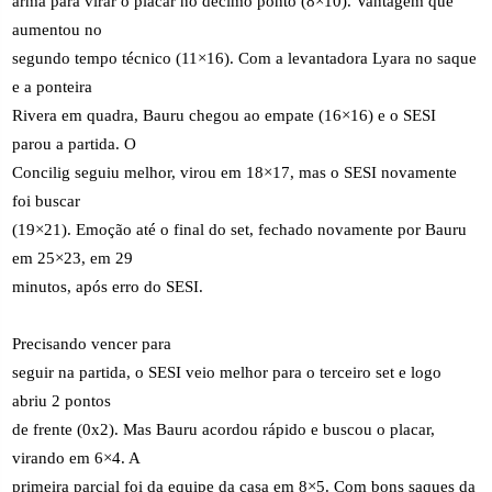
arma para virar o placar no décimo ponto (8×10). Vantagem que
aumentou no
segundo tempo técnico (11×16). Com a levantadora Lyara no saque
e a ponteira
Rivera em quadra, Bauru chegou ao empate (16×16) e o SESI
parou a partida. O
Concilig seguiu melhor, virou em 18×17, mas o SESI novamente
foi buscar
(19×21). Emoção até o final do set, fechado novamente por Bauru
em 25×23, em 29
minutos, após erro do SESI.
Precisando vencer para
seguir na partida, o SESI veio melhor para o terceiro set e logo
abriu 2 pontos
de frente (0x2). Mas Bauru acordou rápido e buscou o placar,
virando em 6×4. A
primeira parcial foi da equipe da casa em 8×5. Com bons saques da