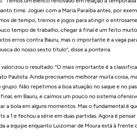
. “Temos um elenco renovado em relação à temporada
nto time. Joguei com a Maria Paraíba antes, por exem
amos de tempo, treinos e jogos para atingir o entrosamen
ouco tempo de trabalho, chegar à final é um feito muit
os erros contra Bauru, mas o importante é a vaga para
ca do nosso sexto título”, disse a ponteira.
alorizou o resultado. “O mais importante é a classific
 Paulista. Ainda precisamos melhorar muita coisa, mas
e grupo. Não repetimos a boa atuação no saque e no pa
final, em Bauru, e caímos um pouco no sistema ofensiv
ar a bola em alguns momentos. Mas o fundamental é que
ts a 1 e fechou a série em duas partidas. Agora é pensar n
a a equipe enquanto Luizomar de Moura está à frente d