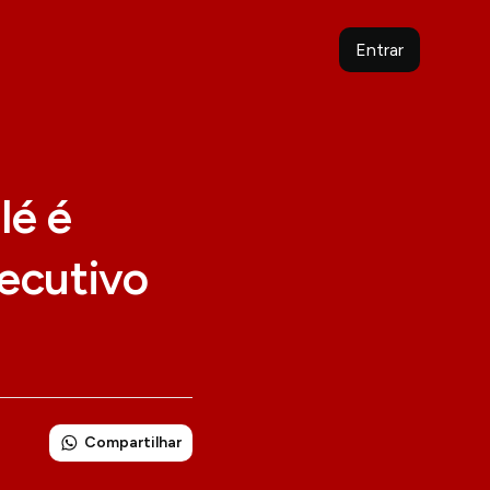
Entrar
lé é
secutivo
Compartilhar