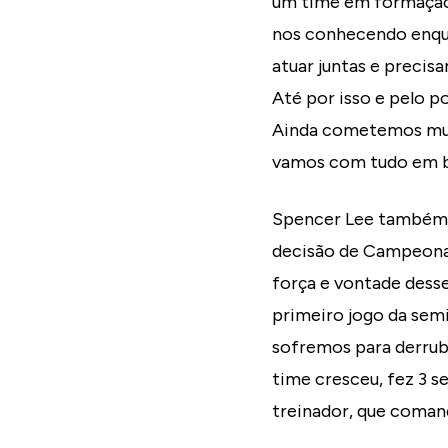
um time em formação
nos conhecendo enqua
atuar juntas e precis
Até por isso e pelo p
Ainda cometemos muit
vamos com tudo em bus
Spencer Lee também v
decisão de Campeonato
força e vontade dess
primeiro jogo da semi
sofremos para derrub
time cresceu, fez 3 se
treinador, que comand