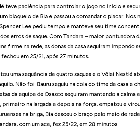
lé teve paciência para controlar o jogo no início e segu
m bloqueio de Bia e passou a comandar o placar. No
 Spencer Lee pediu tempo e manteve seu time concentr
dos erros de saque. Com Tandara – maior pontuadora da
ins firme na rede, as donas da casa seguiram impondo se
 fechou em 25/21, após 27 minutos.
u uma sequência de quatro saques e o Vôlei Nestlé abri
quilo. Não foi. Bauru seguiu na cola do time de casa e ch
atletas da equipe de Osasco seguiram mantendo a calma 
, primeiro na largada e depois na força, empatou e virou
auruenses na briga, Bia desceu o braço pelo meio de rede
Tandara, com um ace, fez 25/22, em 28 minutos.