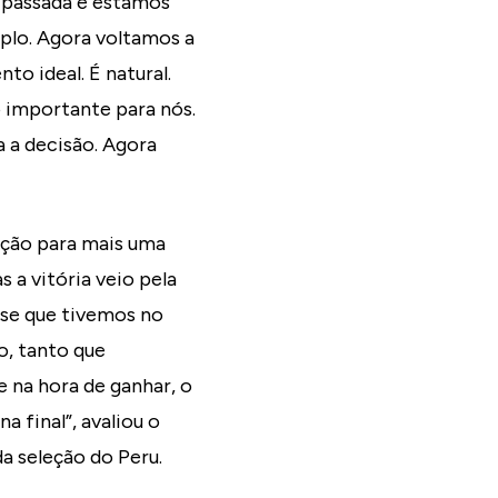
 passada e estamos
plo. Agora voltamos a
to ideal. É natural.
o importante para nós.
 a decisão. Agora
ação para mais uma
 a vitória veio pela
sse que tivemos no
o, tanto que
 na hora de ganhar, o
a final”, avaliou o
a seleção do Peru.