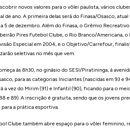
cobrir novos valores para o vôlei paulista, vários clu
nal de ano. A primeira delas será do Finasa/Osasco, atua
ia 5 de dezembro. Além do Finasa, o Grêmio Recreativo 
ibeirão Pires Futebol Clube, o Rio Branco/Americana, 
isão Especial em 2004, e o Objetivo/Carrefour, finalis
zarão seletivas no mês que vem.
omeça às 8h30, no ginásio do SESI/Piratininga, à avenid
asco, para as categorias Iniciantes (nascidas em 93 e 94
rá a vez do Mirim (91) e Infantil (90), ficando para o mei
88 e 89). A inscrição é gratuita, sendo que os jovens pr
para a prática esportiva.
bol Clube também abre espaço para o vôlei feminino, r