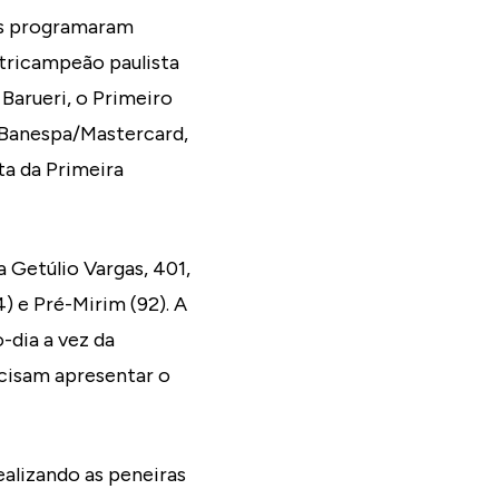
bes programaram
l tricampeão paulista
Barueri, o Primeiro
o Banespa/Mastercard,
ta da Primeira
a Getúlio Vargas, 401,
) e Pré-Mirim (92). A
o-dia a vez da
ecisam apresentar o
ealizando as peneiras