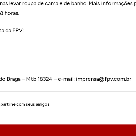
as levar roupa de cama e de banho. Mais informações p
8 horas.
sa da FPV:
o
do Braga – Mtb 18324 – e-mail: imprensa@fpv.com.br
artilhe com seus amigos.