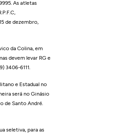
9995. As atletas
.P.F.C,
 15 de dezembro,
ívico da Colina, em
smas devem levar RG e
9) 3406-6111.
litano e Estadual no
eneira será no Ginásio
ro de Santo André.
 seletiva, para as