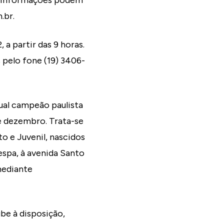
as informações podem
.br.
a partir das 9 horas.
 pelo fone (19) 3406-
ual campeão paulista
 de dezembro. Trata-se
to e Juvenil, nascidos
espa, à avenida Santo
mediante
be à disposição,