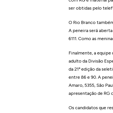
com RG e material pa
ser obtidas pelo tele
O Rio Branco também s
A peneira será aberta
6111. Como as meninas
Finalmente, a equipe
adulto da Divisão Espe
da 21ª edição da selet
entre 86 e 90. A pene
Amaro, 5355, São Paul
apresentação de RG o
Os candidatos que res