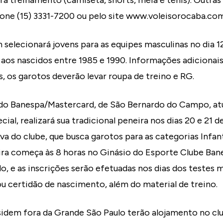
ra treinamento (camiseta, shorts, meia e tênis). Outr
fone (15) 3331-7200 ou pelo site www.voleisorocaba.com
elecionará jovens para as equipes masculinas no dia 12, 
 aos nascidos entre 1985 e 1990. Informações adicionais
, os garotos deverão levar roupa de treino e RG.
 do Banespa/Mastercard, de São Bernardo do Campo, at
cial, realizará sua tradicional peneira nos dias 20 e 21
iva do clube, que busca garotos para as categorias Infan
ira começa às 8 horas no Ginásio do Esporte Clube Ban
o, e as inscrições serão efetuadas nos dias dos testes 
u certidão de nascimento, além do material de treino.
idem fora da Grande São Paulo terão alojamento no clu