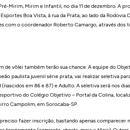
 Pré-Mirim, Mirim e Infantil, no dia 11 de dezembro. A 
 Esportes Boa Vista, à rua da Prata, ao lado da Rodovia 
es com o coordenador Roberto Camargo, através dos t
m de vôlei também terão sua chance. A equipe do Objet
o paulista juvenil série prata, vai realizar seletiva pa
 (nascidos em 86 e 87) e Adulto. A seletiva será nos dias 1
iesportivo do Colégio Objetivo – Portal da Colina, loca
airro Campolim, em Sorocaba-SP.
 preciso fazer inscrição, bastando apenas comparecer n