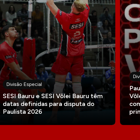
Div
Divisão Especial
Pau
SESI Bauru e SESI Vôlei Bauru têm
Vôl
datas definidas para disputa do
com
Paulista 2026
pri