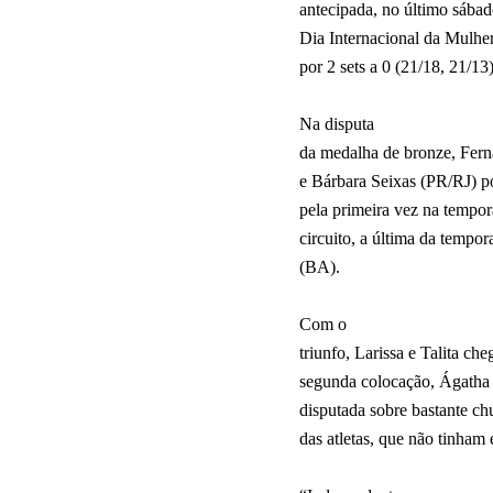
antecipada, no último sába
Dia Internacional da Mulher
por 2 sets a 0 (21/18, 21/1
Na disputa
da medalha de bronze, Fern
e Bárbara Seixas (PR/RJ) po
pela primeira vez na tempor
circuito, a última da tempo
(BA).
Com o
triunfo, Larissa e Talita c
segunda colocação, Ágatha 
disputada sobre bastante c
das atletas, que não tinham