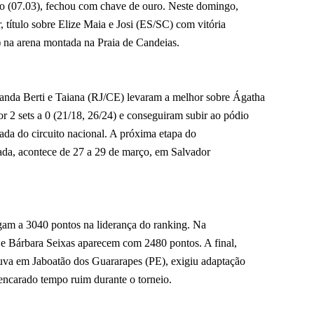
do (07.03), fechou com chave de ouro. Neste domingo,
, título sobre Elize Maia e Josi (ES/SC) com vitória
3) na arena montada na Praia de Candeias.
anda Berti e Taiana (RJ/CE) levaram a melhor sobre Ágatha
r 2 sets a 0 (21/18, 26/24) e conseguiram subir ao pódio
ada do circuito nacional. A próxima etapa do
rada, acontece de 27 a 29 de março, em Salvador
hegam a 3040 pontos na liderança do ranking. Na
e Bárbara Seixas aparecem com 2480 pontos. A final,
huva em Jaboatão dos Guararapes (PE), exigiu adaptação
 encarado tempo ruim durante o torneio.