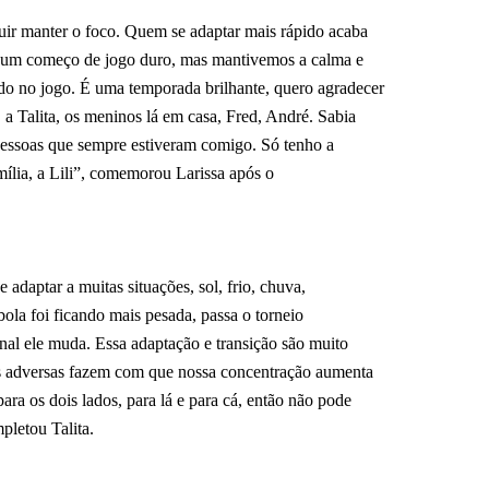
uir manter o foco. Quem se adaptar mais rápido acaba
 um começo de jogo duro, mas mantivemos a calma e
o no jogo. É uma temporada brilhante, quero agradecer
 a Talita, os meninos lá em casa, Fred, André. Sabia
 pessoas que sempre estiveram comigo. Só tenho a
mília, a Lili”, comemorou Larissa após o
e adaptar a muitas situações, sol, frio, chuva,
 bola foi ficando mais pesada, passa o torneio
al ele muda. Essa adaptação e transição são muito
es adversas fazem com que nossa concentração aumenta
ara os dois lados, para lá e para cá, então não pode
mpletou Talita.