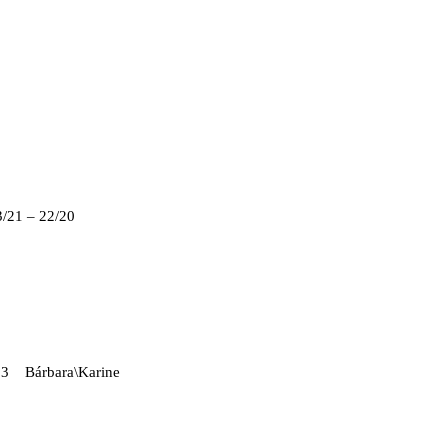
3/21 – 22/20
13
Bárbara\Karine