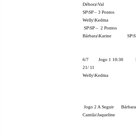
Débora\Val
SP\SP – 3 Pontos
Welly\Kedma
SP\SP – 2 Pontos
Bárbara\Karine
SP\
6/7
Jogo 1 10:30 
21/ 11
Welly\Kedma
Jogo 2 A Seguir
Bárbara
Camila\Jaqueline