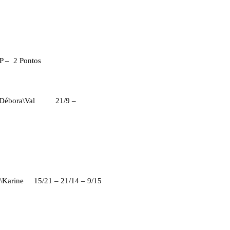
SP –
2 Pontos
Débora\Val
21/9 –
\Karine
15/21 – 21/14 – 9/15