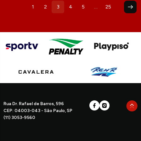
Paginação
1
2
3
4
5
…
25
de
posts
Rua Dr. Rafael de Barros, 596
CEP: 04003-043 - São Paulo, SP
(11) 3053-9560