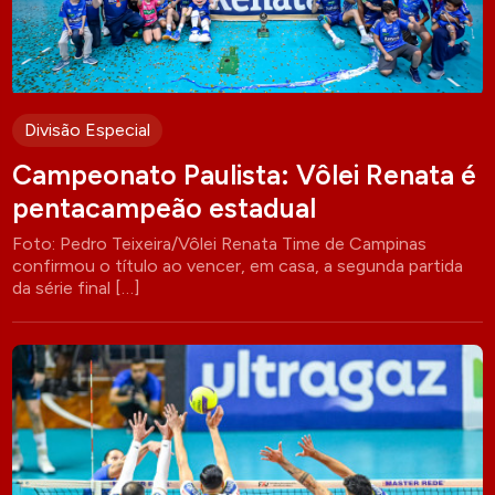
Divisão Especial
Campeonato Paulista: Vôlei Renata é
pentacampeão estadual
Foto: Pedro Teixeira/Vôlei Renata Time de Campinas
confirmou o título ao vencer, em casa, a segunda partida
da série final […]