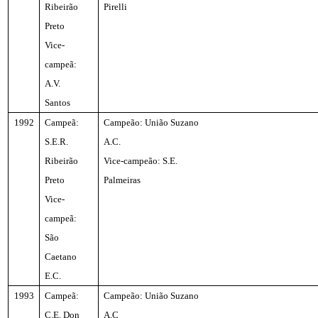
Ribeirão
Pirelli
Preto
Vice-
campeã:
A.V.
Santos
1992
Campeã:
Campeão: União Suzano
S.E.R.
A.C.
Ribeirão
Vice-campeão: S.E.
Preto
Palmeiras
Vice-
campeã:
São
Caetano
E.C.
1993
Campeã:
Campeão: União Suzano
C.E. Don
A.C