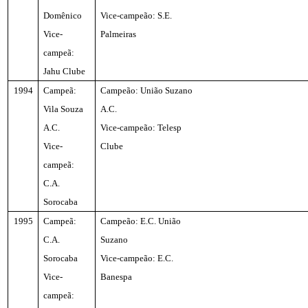
Domênico
Vice-campeão: S.E.
Vice-
Palmeiras
campeã:
Jahu Clube
1994
Campeã:
Campeão: União Suzano
Vila Souza
A.C.
A.C.
Vice-campeão: Telesp
Vice-
Clube
campeã:
C.A.
Sorocaba
1995
Campeã:
Campeão: E.C. União
C.A.
Suzano
Sorocaba
Vice-campeão: E.C.
Vice-
Banespa
campeã: