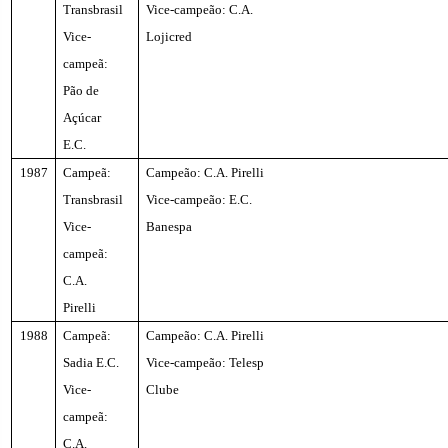
Transbrasil
Vice-campeão: C.A.
Vice-
Lojicred
campeã:
Pão de
Açúcar
E.C.
1987
Campeã:
Campeão: C.A. Pirelli
Transbrasil
Vice-campeão: E.C.
Vice-
Banespa
campeã:
C.A.
Pirelli
1988
Campeã:
Campeão: C.A. Pirelli
Sadia E.C.
Vice-campeão: Telesp
Vice-
Clube
campeã:
C.A.