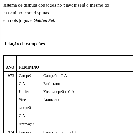
sistema de disputa dos jogos no playoff será o mesmo do
masculino, com disputas
em dois jogos e
Golden Set
.
Relação de campeões
ANO
FEMININO
1973
Campeã:
Campeão: C.A.
C.A.
Paulistano
Paulistano
Vice-campeão: C.A.
Vice-
Aramaçan
campeã:
C.A.
Aramaçan
1974
Campeã:
Campeão: Santos F.C.