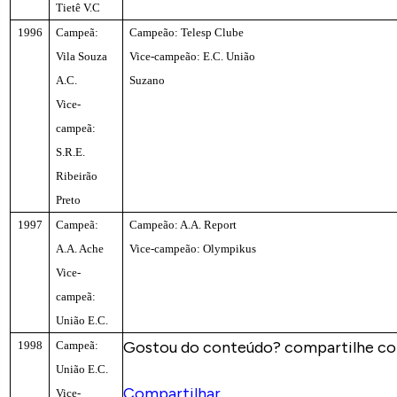
Tietê V.C
1996
Campeã:
Campeão: Telesp Clube
Vila Souza
Vice-campeão: E.C. União
A.C.
Suzano
Vice-
campeã:
S.R.E.
Ribeirão
Preto
1997
Campeã:
Campeão: A.A. Report
A.A. Ache
Vice-campeão: Olympikus
Vice-
campeã:
União E.C.
Gostou do conteúdo? compartilhe co
1998
Campeã:
União E.C.
Compartilhar
Vice-