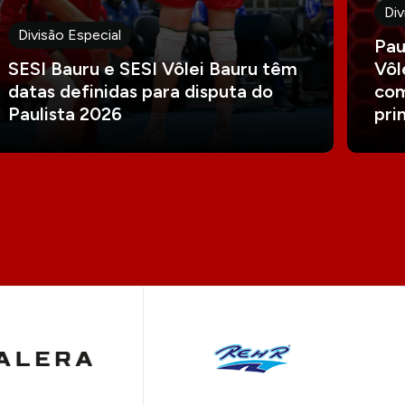
Div
Divisão Especial
Pau
SESI Bauru e SESI Vôlei Bauru têm
Vôl
datas definidas para disputa do
com
Paulista 2026
pri