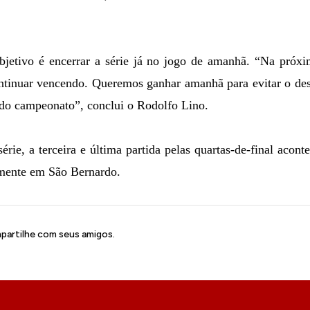
bjetivo é encerrar a série já no jogo de amanhã. “Na próxi
ntinuar vencendo. Queremos ganhar amanhã para evitar o desg
al do campeonato”, conclui o Rodolfo Lino.
rie, a terceira e última partida pelas quartas-de-final acont
amente
em São Bernardo.
artilhe com seus amigos.