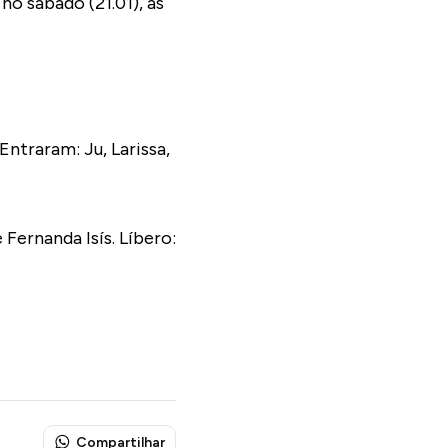
o sábado (21.01), às
Entraram: Ju, Larissa,
Fernanda Isís. Líbero:
Compartilhar