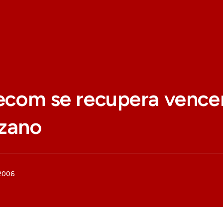
lecom se recupera vence
zano
 2006