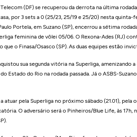
lTelecom (DF) se recuperou da derrota na última rodad
asa, por 3 sets a 0 (25/23, 25/19 e 25/20) nesta quinta-fei
Paulo Portela, em Suzano (SP), encerrou a sétima rodad
perliga feminina de vôlei 05/06. O Rexona-Ades (RJ) cont
 que o Finasa/Osasco (SP). As duas equipes estão invi
nquistou sua segunda vitória na Superliga, amenizando a
o Estado do Rio na rodada passada. Já o ASBS-Suzano
 atuar pela Superliga no próximo sábado (21.01), pela o
catória. O adversário será o Pinheiros/Blue Life, às 17h, 
P).