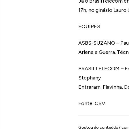
Já o BrasilTelecom e
17h, no ginásio Lauro
EQUIPES
ASBS-SUZANO – Paula, 
Arlene e Guerra. Técn
BRASILTELECOM – Ferna
Stephany.
Entraram: Flavinha, De
Fonte: CBV
Gostou do conteúdo? comp