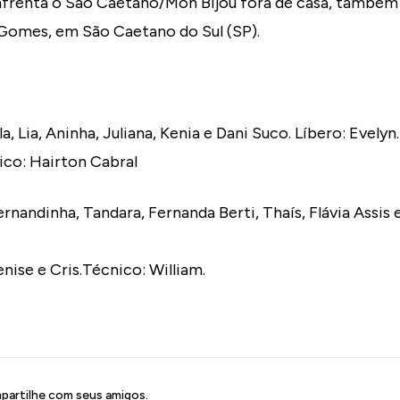
nfrenta o São Caetano/Mon Bijou fora de casa, também n
 Gomes, em São Caetano do Sul (SP).
Lia, Aninha, Juliana, Kenia e Dani Suco. Líbero: Evelyn.
ico: Hairton Cabral
ndinha, Tandara, Fernanda Berti, Thaís, Flávia Assis e 
nise e Cris.Técnico: William.
artilhe com seus amigos.