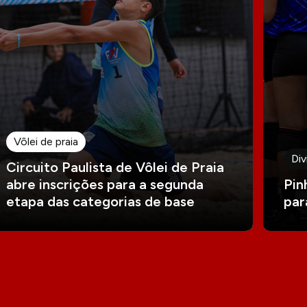
Vôlei de praia
Div
Circuito Paulista de Vôlei de Praia
abre inscrições para a segunda
Pin
etapa das categorias de base
par