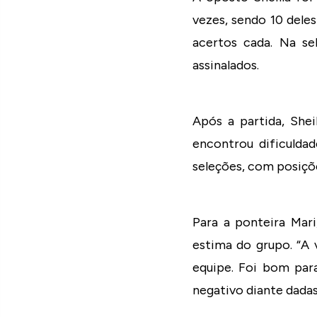
vezes, sendo 10 dele
acertos cada. Na se
assinalados.
Após a partida, She
encontrou dificulda
seleções, com posiçõe
Para a ponteira Mari
estima do grupo. “A 
equipe. Foi bom para
negativo diante dada