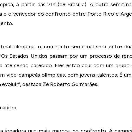
mpica, a partir das 21h (de Brasília). A outra semifina
 e o vencedor do confronto entre Porto Rico e Arge
ento.
final olímpica, o confronto semifinal será entre du
 “Os Estados Unidos passam por um processo de re
stá até sendo parecido. Eles estão aqui com um grupo
am vice-campeãs olímpicas, com jovens talentos. É u
a evoluir”, destaca Zé Roberto Guimarães.
tuadora
i a jogadora que mais marcou no confronto. A campe