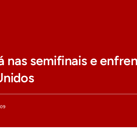
tá nas semifinais e enfre
Unidos
009