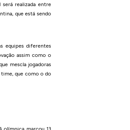
l será realizada entre
ntina, que está sendo
as equipes diferentes
novação assim como o
 que mescla jogadoras
m time, que como o do
ã olímpica marcou 13