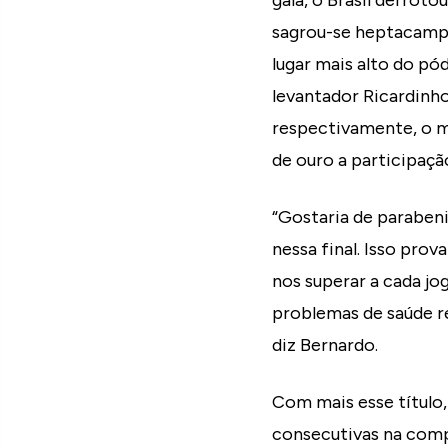
gala, o Brasil derroto
sagrou-se heptacampeã
lugar mais alto do pó
levantador Ricardinho
respectivamente, o m
de ouro a participaçã
“Gostaria de parabeniz
nessa final. Isso pro
nos superar a cada jo
problemas de saúde re
diz Bernardo.
Com mais esse título,
consecutivas na compe