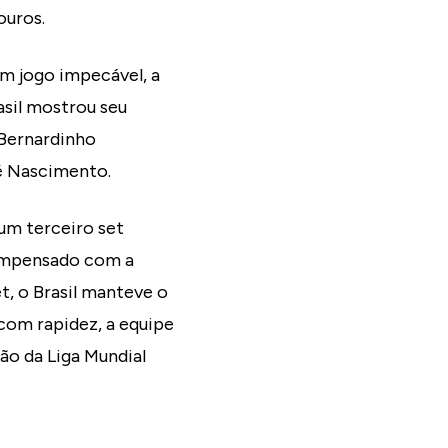
ouros.
um jogo impecável, a
asil mostrou seu
 Bernardinho
é Nascimento.
um terceiro set
ecompensado com a
t, o Brasil manteve o
 com rapidez, a equipe
ão da Liga Mundial