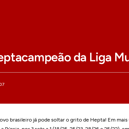
heptacampeão da Liga Mu
007
vo brasileiro já pode soltar o grito de Hepta! Em mai