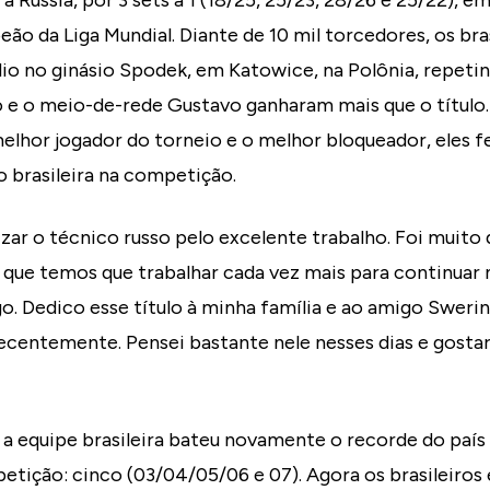
u a Rússia, por 3 sets a 1 (18/25, 25/23, 28/26 e 25/22), e
o da Liga Mundial. Diante de 10 mil torcedores, os bra
dio no ginásio Spodek, em Katowice, na Polônia, repetin
 e o meio-de-rede Gustavo ganharam mais que o título. 
elhor jogador do torneio e o melhor bloqueador, eles
o brasileira na competição.
ar o técnico russo pelo excelente trabalho. Foi muito di
va que temos que trabalhar cada vez mais para continuar
go. Dedico esse título à minha família e ao amigo Sweri
centemente. Pensei bastante nele nesses dias e gostari
 a equipe brasileira bateu novamente o recorde do país
tição: cinco (03/04/05/06 e 07). Agora os brasileiros