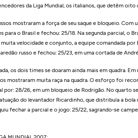
encedores da Liga Mundial, os italianos, que detêm oito 
ussos mostraram a força de seu saque e bloqueio. Com 
 para o Brasil e fechou: 25/18. Na segunda parcial, o Br
 muita velocidade e conjunto, a equipe comandada por
paredão russo e fechou: 25/23, em uma cortada de Andr
da, os dois times se doaram ainda mais em quadra. Em 
eiros mostraram muita raça na quadra. O esforço foi r
ial por: 28/26, em um bloqueio de Rodrigão. No quarto se
tuação do levantador Ricardinho, que distribuía a bola
iu fechar a parcial e o jogo: 25/22, sagrando-se campe
GA MUNDIAL 2007: