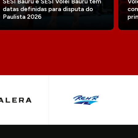
SESI Bauru e SESI Vôlei Bauru têm
Vôl
datas definidas para disputa do
com
Paulista 2026
pri