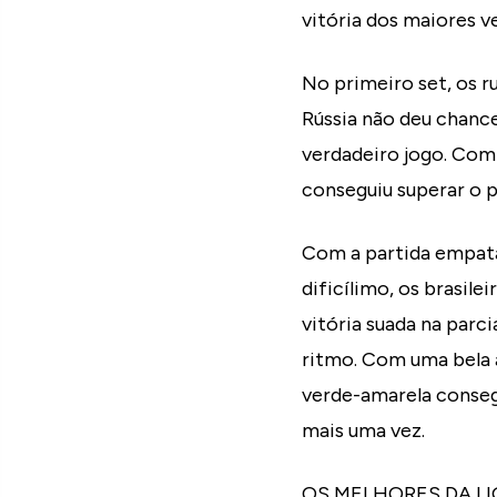
vitória dos maiores v
No primeiro set, os r
Rússia não deu chances
verdadeiro jogo. Com
conseguiu superar o 
Com a partida empata
dificílimo, os brasil
vitória suada na parc
ritmo. Com uma bela a
verde-amarela consegu
mais uma vez.
OS MELHORES DA LI