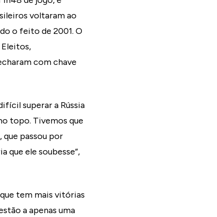
m 1h48 de jogo, e
sileiros voltaram ao
do o feito de 2001. O
Eleitos,
 fecharam com chave
fícil superar a Rússia
 no topo. Tivemos que
n, que passou por
a que ele soubesse”,
 que tem mais vitórias
 estão a apenas uma