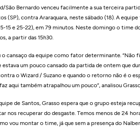
/São Bernardo venceu facilmente a sua terceira parti
tos (SP), contra Araraquara, neste sábado (18). A equipe
 25-15 e 25-22), em 79 minutos. Neste domingo o time 
s, a partir das 15h30.
u o cansaço da equipe como fator determinante. “Não 
e estava um pouco cansado da partida de ontem que duro
ontra o Wizard / Suzano e quando o retorno não é o es
 faz aqui também atrapalhou um pouco”, analisou Grasso
quipe de Santos, Grasso espera que o grupo esteja rec
ntar nos recuperar do desgaste. Temos menos de 24 hor
mo vou montar o time, já que sem a presença do Nalb