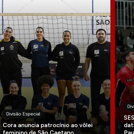
Div
Divisão Especial
SES
Cora anuncia patrocínio ao vôlei
dat
feminino de São Caetano
Pau