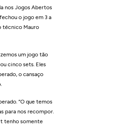
da nos Jogos Abertos
 fechou o jogo em 3 a
do técnico Mauro
fizemos um jogo tão
u cinco sets. Eles
perado, o cansaço
.
uperado. “O que temos
as para nos recompor.
ert tenho somente