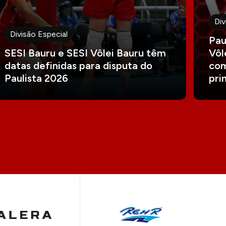
Div
Divisão Especial
Pau
SESI Bauru e SESI Vôlei Bauru têm
Vôl
datas definidas para disputa do
com
Paulista 2026
pri