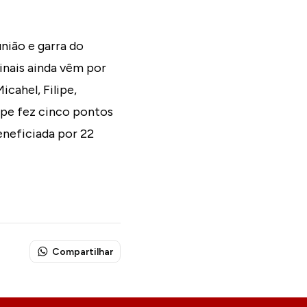
união e garra do
inais ainda vêm por
cahel, Filipe,
uipe fez cinco pontos
eneficiada por 22
Compartilhar