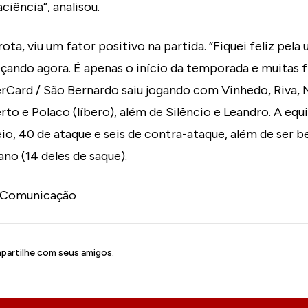
ciência”, analisou.
ota, viu um fator positivo na partida. “Fiquei feliz pela 
ando agora. É apenas o início da temporada e muitas f
erCard / São Bernardo saiu jogando com Vinhedo, Riva, Mi
rto e Polaco (líbero), além de Silêncio e Leandro. A eq
eio, 40 de ataque e seis de contra-ataque, além de ser b
ano (14 deles de saque).
 Comunicação
artilhe com seus amigos.