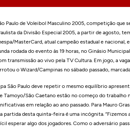
ão Paulo de Voleibol Masculino 2005, competição que s
lista da Divisão Especial 2005, a partir de agosto, te
Banespa/MasterCard, atual campeão estadual e nacional,
nda rodada do evento às 19 horas, no Ginásio Municipa
om transmissão ao vivo pela TV Cultura. Em jogo, a vaga
errotou o Wizard/Campinas no sábado passado, marcada 
pa São Paulo deve repetir o mesmo equilíbrio apresenta
e Tamoyo/São Caetano estão no começo do trabalho 
nificativas em relação ao ano passado. Para Mauro Gras
 partida desta quinta-feira é uma incógnita. “Fizemos 
fícil esperar algo dos jogadores. Como o adversário pa