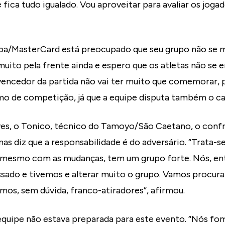
e fica tudo igualado. Vou aproveitar para avaliar os jog
pa/MasterCard está preocupado que seu grupo não se m
ito pela frente ainda e espero que os atletas não se
vencedor da partida não vai ter muito que comemorar, 
mo de competição, já que a equipe disputa também o cata
es, o Tonico, técnico do Tamoyo/São Caetano, o conf
 mas diz que a responsabilidade é do adversário. “Trata-
e, mesmo com as mudanças, tem um grupo forte. Nós, e
ssado e tivemos e alterar muito o grupo. Vamos procura
os, sem dúvida, franco-atiradores”, afirmou.
equipe não estava preparada para este evento. “Nós fo