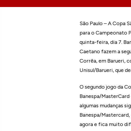
São Paulo – A Copa S
para o Campeonato Pau
quinta-feira, dia 7. 
Caetano fazem a segu
Corrêa, em Barueri, c
Unisul/Barueri, que d
O segundo jogo da Co
Banespa/MasterCard 
algumas mudanças sig
Banespa/Mastercard, a
agora e fica muito di