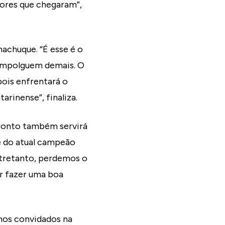
adores que chegaram”,
achuque. “É esse é o
 empolguem demais. O
pois enfrentará o
rinense”, finaliza.
ronto também servirá
se do atual campeão
ntretanto, perdemos o
r fazer uma boa
mos convidados na