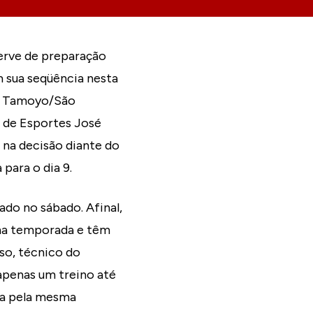
erve de preparação
m sua seqüência nesta
 e Tamoyo/São
l de Esportes José
 na decisão diante do
para o dia 9.
do no sábado. Afinal,
na temporada e têm
so, técnico do
apenas um treino até
ssa pela mesma