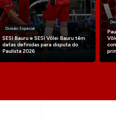
Div
Divisão Especial
Pau
SESI Bauru e SESI Vôlei Bauru têm
Vôl
datas definidas para disputa do
com
Paulista 2026
pri