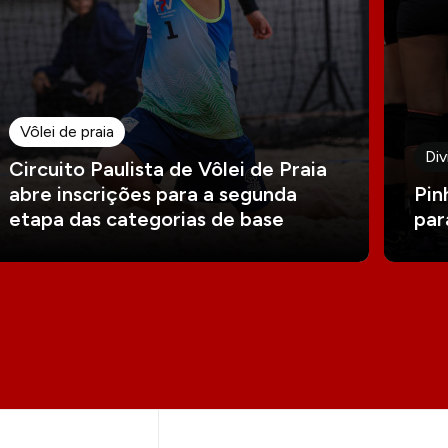
Vôlei de praia
Div
Circuito Paulista de Vôlei de Praia
abre inscrições para a segunda
Pin
etapa das categorias de base
par