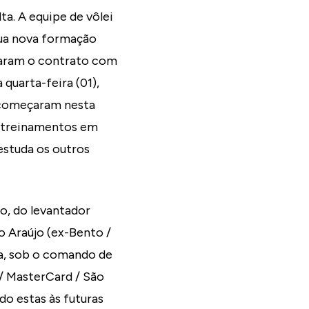
a. A equipe de vôlei
sua nova formação
naram o contrato com
quarta-feira (01),
s começaram nesta
s treinamentos em
estuda os outros
o, do levantador
o Araújo (ex-Bento /
da, sob o comando de
/ MasterCard / São
o estas às futuras