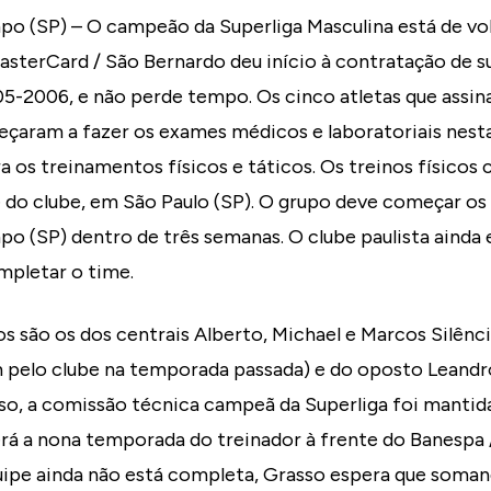
o (SP) – O campeão da Superliga Masculina está de volt
MasterCard / São Bernardo deu início à contratação de 
5-2006, e não perde tempo. Os cinco atletas que assi
aram a fazer os exames médicos e laboratoriais nesta 
a os treinamentos físicos e táticos. Os treinos físico
e do clube, em São Paulo (SP). O grupo deve começar o
 (SP) dentro de três semanas. O clube paulista ainda 
pletar o time.
 são os dos centrais Alberto, Michael e Marcos Silênci
m pelo clube na temporada passada) e do oposto Leandr
sso, a comissão técnica campeã da Superliga foi manti
erá a nona temporada do treinador à frente do Banespa 
ipe ainda não está completa, Grasso espera que somand