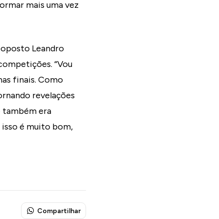
formar mais uma vez
O oposto Leandro
 competições. “Vou
nas finais. Como
tornando revelações
ue também era
isso é muito bom,
Compartilhar