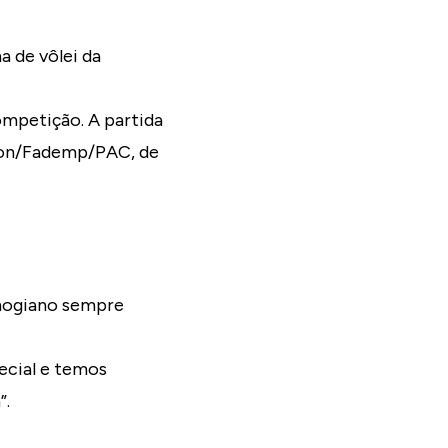
a de vôlei da
competição. A partida
rion/Fademp/PAC, de
 mogiano sempre
ecial e temos
”.