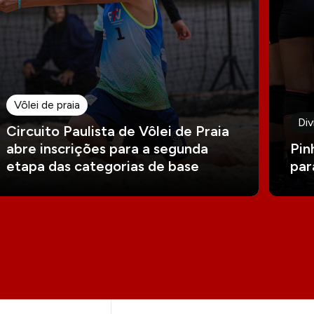
Vôlei de praia
Div
Circuito Paulista de Vôlei de Praia
abre inscrições para a segunda
Pin
etapa das categorias de base
par