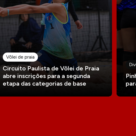
Vôlei de praia
Div
Circuito Paulista de Vôlei de Praia
abre inscrições para a segunda
Pin
etapa das categorias de base
par